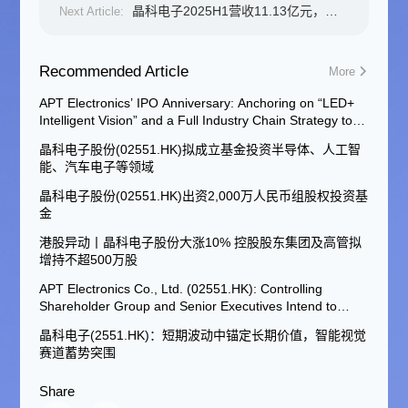
(02551.HK): Controlling
晶科电子2025H1营收11.13亿元，核
Next Article:
Shareholder Group and Senior
心业务稳健发展
Executives Intend to Increase
Their Holdings of H Shares by No
Recommended Article
More
More Than 5 Million Shares
APT Electronics’ IPO Anniversary: Anchoring on “LED+
Intelligent Vision” and a Full Industry Chain Strategy to
Capture Three High-Value Growth Tracks
晶科电子股份(02551.HK)拟成立基金投资半导体、人工智
能、汽车电子等领域
晶科电子股份(02551.HK)出资2,000万人民币组股权投资基
金
港股异动丨晶科电子股份大涨10% 控股股东集团及高管拟
增持不超500万股
APT Electronics Co., Ltd. (02551.HK): Controlling
Shareholder Group and Senior Executives Intend to
Increase Their Holdings of H Shares by No More Than 5
晶科电子(2551.HK)：短期波动中锚定长期价值，智能视觉
Million Shares
赛道蓄势突围
Share